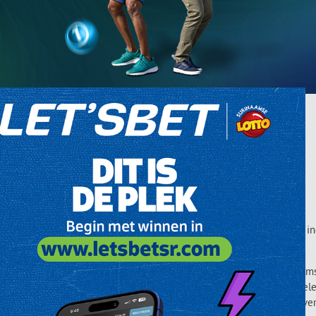
iname ging in het jaar 2000 van start met haar bedrijfsactiviteiten i
g van de Canadian Bank Note Company Limited van Canada.
se “elektronische” loterij geïntroduceerd alsook het eerste Surinaamse
heden, heeft de Surinaamse Lotto meer dan 1000 Jackpotwinnaars opgel
 Surinaamse Lotto het Abrazo-Loterijsysteem in Suriname: dit systeem