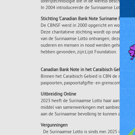
loterijtechnologie die in de wereld beschikbaar i
In 2004 introduceerde de Surinaamse Lotto het Ma
Stichting ‘Canadian Bank Note Suriname Foundati
De CBNSF werd in 2000 opgericht en wordt volle
Deze charitatieve stichting wordt op onafhankel
van de Surinaamse Lotto ontvangen; deze gelden
ouderen en mensen in nood werden geholpen. De 
hebben gevonden, zijn:Lijst Foundation.
Canadian Bank Not
Binnen het Caraibisch Gebied is CBN de meest vo
paspoorten, paspoortafgifte- en grenscontrolesy
Uitbrei
2023 heeft de Surinaamse Lotto haar aanbod uitg
middel van samenwerkingen met aanbieders van w
aan de Surinaamse bevolking te kunnen aanbiede
Verg
De Surinaamse Lotto is sinds mei 2025 in het b