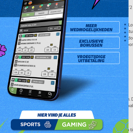
s, met de nadruk op veiligheid en transparantie.
tch 3-spel gevolgd door ‘Tek 2’ in 2008, ‘Payday in 2009, Dubbel Tek'2
on N.V.’ (CBNSF)
dig gefinancierd door de winsten gegenereerd door de Surinaamse Lot
ijke wijze door een bestuur van respectabele Surinaamse burgers best
 zijn aan meer dan 200 liefdadigheidsinstellingen en andere goede do
CBNSF werkt overeenkomstig strenge procedures en zonder vooroordeel
e in het Caraibisch Gebie
oraanstaande exploitant van Nationale Loterijen en leverancier van
stemen.
ding Onlin
ebreid om ook iGaming en Sports Betting tot het publiek te brengen. 
ereldklasse is de Surinaamse Lotto trots om een product van topkwal
n.
unninge
ezit van een nieuwe commerciele loterijvergunning voor de duur van ti