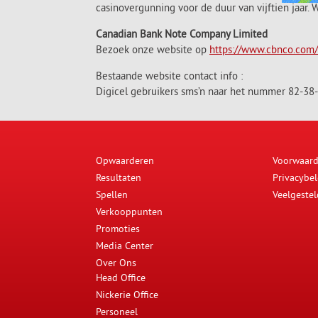
casinovergunning voor de duur van vijftien jaar.
Canadian Bank Note Company Limited
Bezoek onze website op
https://www.cbnco.com
Bestaande website contact info :
Digicel gebruikers sms’n naar het nummer 82-38
Opwaarderen
Voorwaar
Resultaten
Privacybel
Spellen
Veelgeste
Verkooppunten
Promoties
Media Center
Over Ons
Head Office
Nickerie Office
Personeel