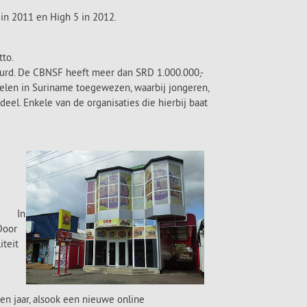
 in 2011 en High 5 in 2012.
to.
uurd. De CBNSF heeft meer dan SRD 1.000.000,-
elen in Suriname toegewezen, waarbij jongeren,
. Enkele van de organisaties die hierbij baat
d.
e
In
Door
iteit
n
en jaar, alsook een nieuwe online