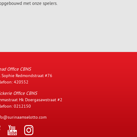
en opgebouwd met onze spelers.
ead Office CBNS
. Sophie Redmondstraat #76
lefoon: 420552
ckerie Office CBNS
mastraat Hk Doergasawstraat #2
lefoon: 0212150
fo@surinaamselotto.com