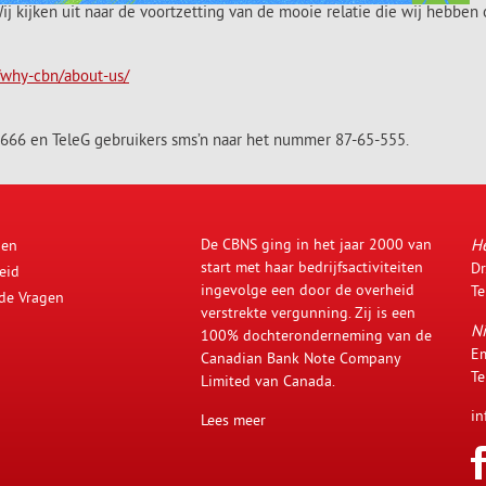
 Wij kijken uit naar de voortzetting van de mooie relatie die wij hebb
/why-cbn/about-us/
-666 en TeleG gebruikers sms’n naar het nummer 87-65-555.
De CBNS ging in het jaar 2000 van
H
den
start met haar bedrijfsactiviteiten
Dr
eid
ingevolge een door de overheid
Te
lde Vragen
verstrekte vergunning. Zij is een
Ni
100% dochteronderneming van de
Em
Canadian Bank Note Company
Te
Limited van Canada.
in
Lees meer