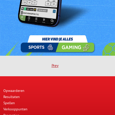
Mevrouw Devida Gefferie is de gelukkige winnares van het
radioprogramma "Spitsoor" van 13 oktober 2016. Meneer
Durando Gefferie nam voor haar de prijs in ontvangst.
Prev
Opwaarderen
Resultaten
Spellen
Verkooppunten