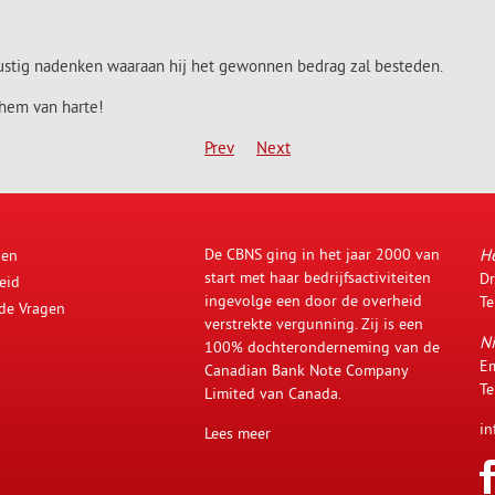
rustig nadenken waaraan hij het gewonnen bedrag zal besteden.
 hem van harte!
Prev
Next
De CBNS ging in het jaar 2000 van
H
den
start met haar bedrijfsactiviteiten
Dr
eid
ingevolge een door de overheid
Te
lde Vragen
verstrekte vergunning. Zij is een
Ni
100% dochteronderneming van de
Em
Canadian Bank Note Company
Te
Limited van Canada.
in
Lees meer