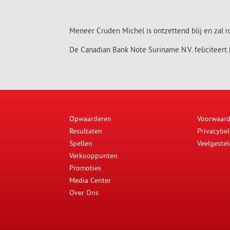
Meneer Cruden Michel is ontzettend blij en zal 
De Canadian Bank Note Suriname N.V. feliciteert
Opwaarderen
Voorwaar
Resultaten
Privacybel
Spellen
Veelgeste
Verkooppunten
Promoties
Media Center
Over Ons