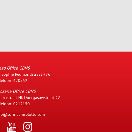
ead Office CBNS
. Sophie Redmondstraat #76
lefoon: 420552
ckerie Office CBNS
mastraat Hk Doergasawstraat #2
lefoon: 0212150
fo@surinaamselotto.com