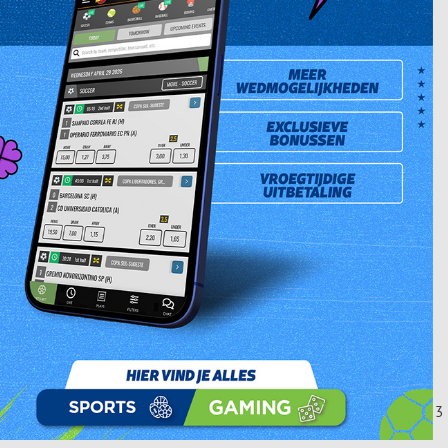
g 01april 2026 is de 58 jarige heer Cruden Michel. HIj is vader van 
n de Voorstraat # 5