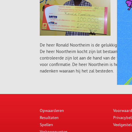
De heer Ronald Noortheim is de gelukkige 29ste Lo
De heer Noortheim kocht zijn lot bestaande uit
controleerde zijn lot aan de hand van de trekkings
voor confirmatie. De heer Noortheim is heel erg 
nadenken waaraan hij het zal besteden.
Opwaarderen
Voorwaar
Resultaten
Privacybel
Spellen
Veelgeste
Verkooppunten