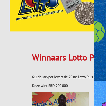
Winnaars Lotto Plus
611de Jackpot levert de 29ste Lotto Plus Jackpot
Deze wint SRD 200.000,-.