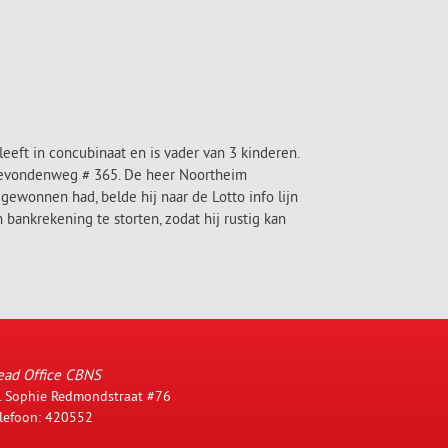
leeft in concubinaat en is vader van 3 kinderen.
 Gevondenweg # 365. De heer Noortheim
 gewonnen had, belde hij naar de Lotto info lijn
bankrekening te storten, zodat hij rustig kan
ead Office CBNS
. Sophie Redmondstraat #76
lefoon: 420552