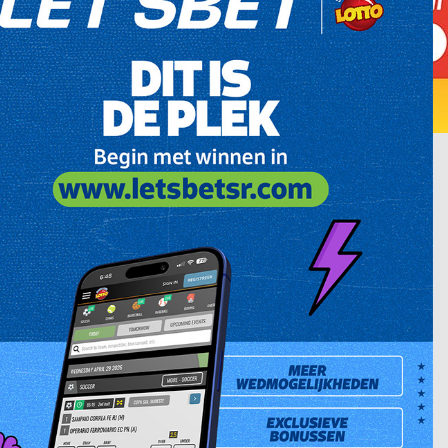
winnaar op.