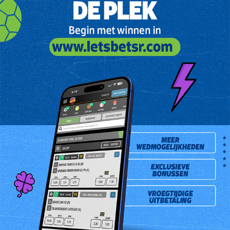
ste
Meneer Lorenzo Vyent is de gelukkige 56
Lotto Plus
Jackpotwinnaar van woensdag 12 oktober 2016. Hij is 23
jaar jong, nog niet getrouwd en hij heeft ook nog geen
kinderen. Hij koos voor zijn eigen combinatie die hij kocht
bij Libi Makandra gevestigd te Markt Zuid. Libi Makandra is
zijn vaste lokatie waar hij zijn loten koopt., omdat hij
vanwege zijn werk vaak in de buurt is. Meneer Vyent
controleerde zijn lot middels een uitdraai van de
trekkingsresultaten bij voornoemd CBNS agentschap en
kwam tot de ontdekking dat hij de jackpot had gewonnen.
Hij heeft besloten om met een deel van het gewonnen
geldsbedrag een eigendomswoning te kopen en het restant
zal hij op zijn bankrekening storten.