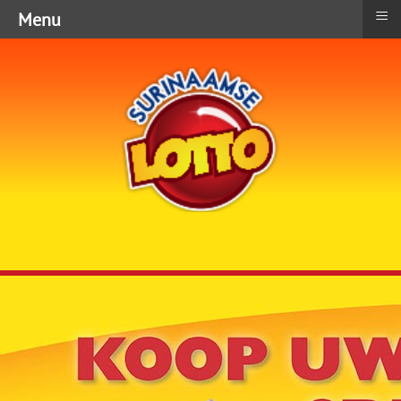
≡
Menu