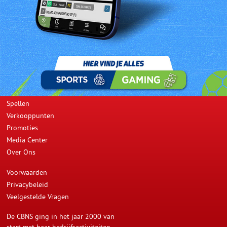
Namens de CBNS feliciteren wij u van harte.
Prev
Next
Opwaarderen
Resultaten
Spellen
Verkooppunten
Promoties
Media Center
Over Ons
Voorwaarden
Privacybeleid
Veelgestelde Vragen
De CBNS ging in het jaar 2000 van