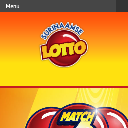
≡
Menu