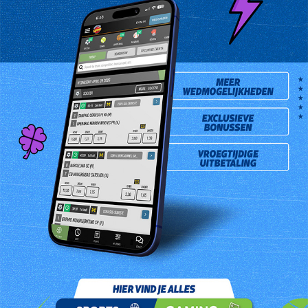
Mevrouw Carmen Emod-Martosetiko is de gelukkigie Match 3 hoofdprijswinnares
van de trekking van woensdag 20 juli 2016. Zij kocht het winnende lot bij Shell
Maagdenstraat gevestigd aan de Maagdenstraat # 14.