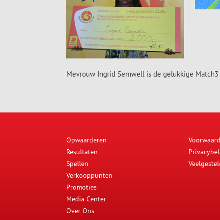
Mevrouw Ingrid Semwell is de gelukkige Match3 w
Opwaarderen
Voorwaar
Resultaten
Privacybel
Spellen
Veelgeste
Verkooppunten
Promoties
Media Center
Over Ons