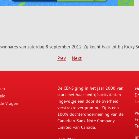
innares van zaterdag 8 september 2012. Zij kocht haar lot bij Ricky
Prev
Next
De CBNS ging in het jaar 2000 van
H
den
start met haar bedrijfsactiviteiten
Dr
eid
ingevolge een door de overheid
Te
lde Vragen
verstrekte vergunning. Zij is een
Ni
100% dochteronderneming van de
Em
Canadian Bank Note Company
Te
Limited van Canada.
in
Lees meer