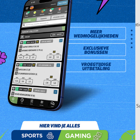
ch3 winnaar van zaterdag 15 september 2012. De winnende combinatie
innaar van zaterdag 15 september 2012. Hij kocht het lot bij Li Ya 