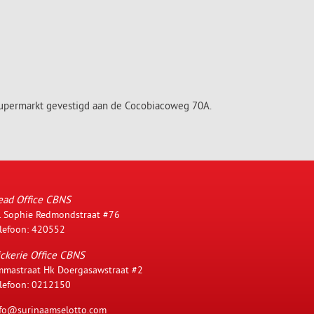
 Supermarkt gevestigd aan de Cocobiacoweg 70A.
ead Office CBNS
. Sophie Redmondstraat #76
lefoon: 420552
ckerie Office CBNS
mastraat Hk Doergasawstraat #2
lefoon: 0212150
fo@surinaamselotto.com