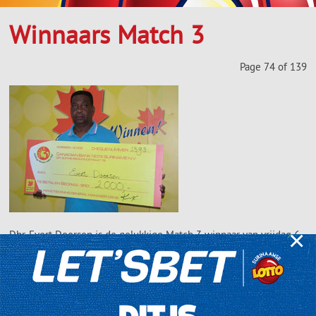
Winnaars Match 3
Page 74 of 139
×
Dhr. Evert Doorson is de gelukkige Match 3 winnaar van vrijdag 6
september 2013. Hij kocht de winnende combinatie bij Lui’s
Supermarkt gevestigd aan de Indira Ghandiweg 587.