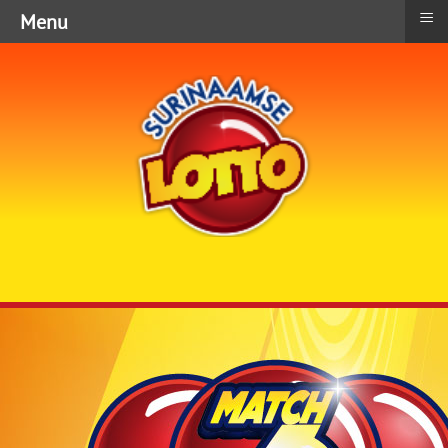
≡
Menu