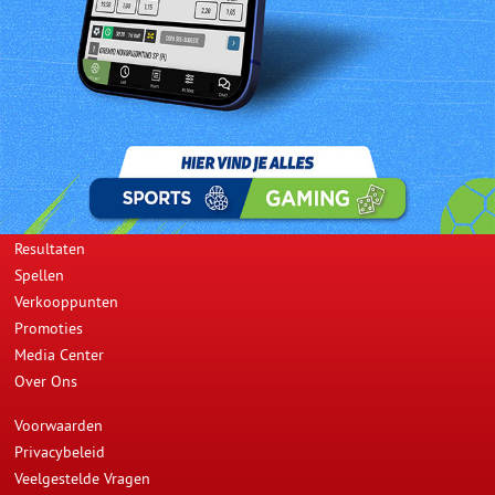
Dhr. Emiel Sandvliet is de gelukkige Match 3 winnaar van
donderdag 22 augustus 2013. Hij kocht 2 maal dezelfde
combinatie en won hierdoor SRD 4000,-. De winnende combinatie
kocht hij bij G.H. Supermarkt gevestigd aan de Ramdajalstraat 17.
Prev
Next
Opwaarderen
Resultaten
Spellen
Verkooppunten
Promoties
Media Center
Over Ons
Voorwaarden
Privacybeleid
Veelgestelde Vragen