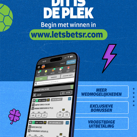
Dhr. Krishnapersad Mangrey is de gelukkige Match 3 winnaar van
Vrijdag 30 augustus 2013. Hij kocht het winnend lot bij Mangrey
Bharat Store gevestigd aan de Verlengde Hogestraat 15a.