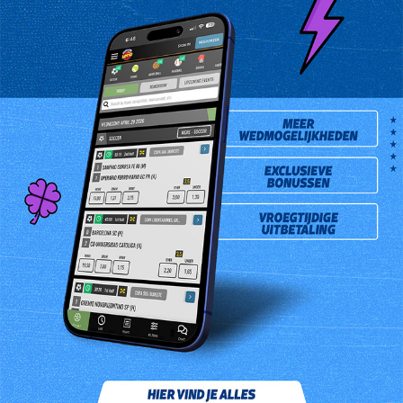
Meneer Sidin Nahar is de gelukkige Dubbel Tek’2 First 3 winnaar
van de trekking van dinsdag 24 januari 2017. Hij kocht het
winnende lot Nam Loong Supermarket gevestigd aan de David
Simonstraat # 13.