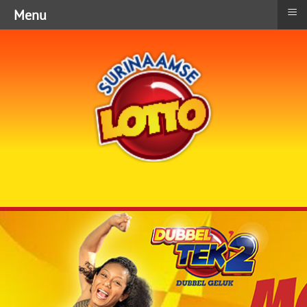
≡
Menu