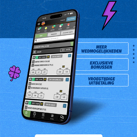
Dhr. Mision Geddeman is de gelukkige DubbelTek’2 winnaar van
zaterdag 30 mei 2015. Hij kocht de winnende combinatie Ishan
Minimarkt gevestigd aan de Indira Ghandiweg 133.