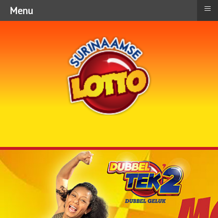
≡
Menu