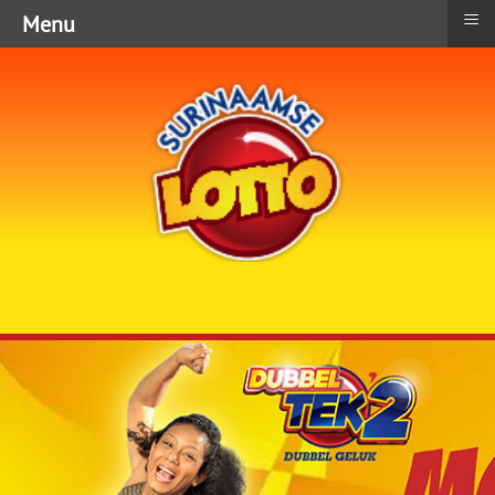
≡
Menu