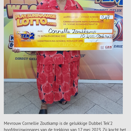
Mevrouw Cornellie Zoutkamp is de gelukkige Dubbel Tek’2
hoofdprijswinnares van de trekking van 17 mei 2023. Zij kocht het