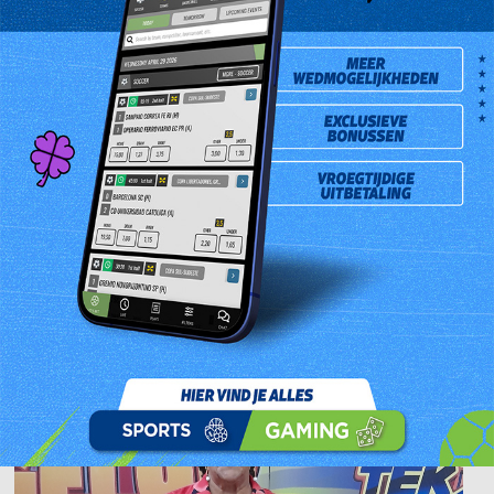
Mevrouw Oeshakoemari Jokhan is de gelukkige Dubbel Tek’2
hoofdprijswinnares van de trekking van 12 Juni 2023. Zij kocht het
winnende lot bij Paramaribo Lottery Office gevestigd aan de
Dr.Sophie Redmondstraat # 76.