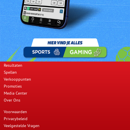
De heer Harold Sijpenhof is de High Five winnaar van dinsdag 12
maart 2013. Hij kocht het winnend lot bij A.Kiemfa Supermarkt
gevestigd aan de Marowijnestraat 102.
Prev
Next
Opwaarderen
Resultaten
Spellen
Verkooppunten
Promoties
Media Center
Over Ons
Voorwaarden
Privacybeleid
Veelgestelde Vragen