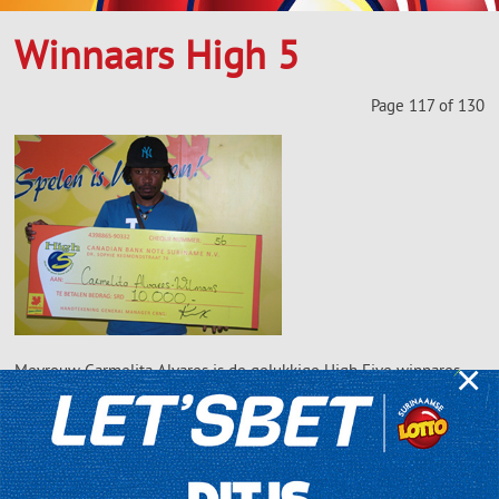
Winnaars High 5
Page 117 of 130
×
Mevrouw Carmelita Alvares is de gelukkige High Five winnares
van donderdag 28 maart 2013. Zij kocht haar lot bij Lin
Supermarkt gevestigd aan de Latourweg 102. Haar kleinzoon
Melvin Alvares nam de cheque voor haar in ontvangst.