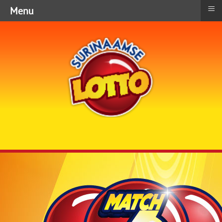
≡
Menu