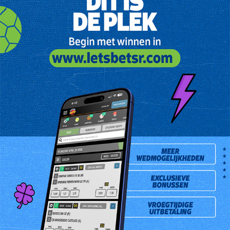
Mevrouw Harriette Groenefelt-Wittenberg is de gelukkige High
Five winnares van vrijdag 22 maart 2013. Zij kocht de winnende
combinatie bij Billiton Store gevestigd aan de Meursweg 67.