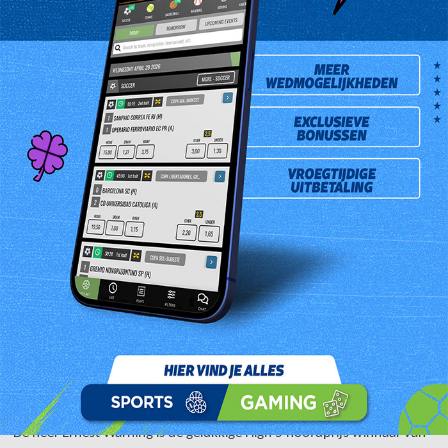
Mevrouw Leoni Comvalius-Zaandam is de gelukkige High 5
hoofdprijs winnares van de trekking van donderdag 5 april 2018.
Zij kocht het winnend lot bij Rossignol Lottoverkooppunt,
gevestigd aan de Jozel Israelstraat # 1.
De heer Ernest Warning is de gelukkige High 5 hoofdprijs winnaar van