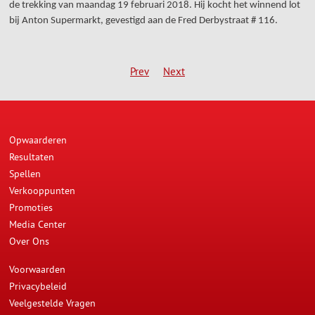
de trekking van maandag 19 februari 2018. Hij kocht het winnend lot
bij Anton Supermarkt, gevestigd aan de Fred Derbystraat # 116.
Prev
Next
Opwaarderen
Resultaten
Spellen
Verkooppunten
Promoties
Media Center
Over Ons
Voorwaarden
Privacybeleid
Veelgestelde Vragen