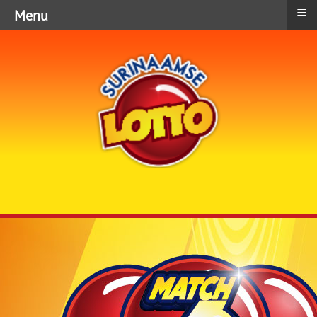
≡
Menu