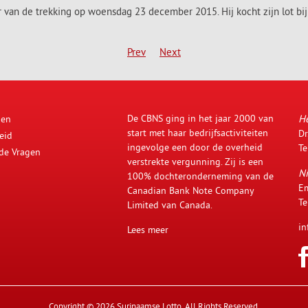
aar van de trekking op woensdag 23 december 2015.
Hij kocht zijn lot b
Prev
Next
De CBNS ging in het jaar 2000 van
H
den
start met haar bedrijfsactiviteiten
Dr
eid
ingevolge een door de overheid
Te
lde Vragen
verstrekte vergunning. Zij is een
Ni
100% dochteronderneming van de
Em
Canadian Bank Note Company
Te
Limited van Canada.
in
Lees meer
Copyright © 2026 Surinaamse Lotto. All Rights Reserved.