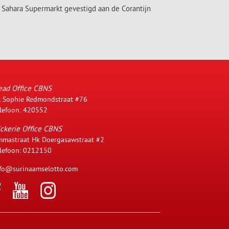
ij Sahara Supermarkt gevestigd aan de Corantijn
ead Office CBNS
. Sophie Redmondstraat #76
lefoon: 420552
ckerie Office CBNS
mastraat Hk Doergasawstraat #2
lefoon: 0212150
fo@surinaamselotto.com