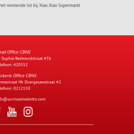
het winnende lot bij Xiao Xiao Supermarkt
ead Office CBNS
. Sophie Redmondstraat #76
lefoon: 420552
ckerie Office CBNS
mastraat Hk Doergasawstraat #2
lefoon: 0212150
fo@surinaamselotto.com