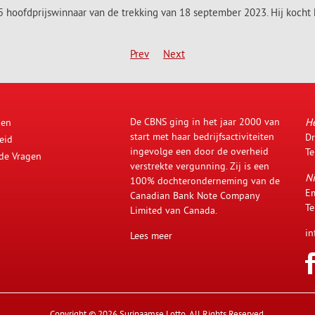
hoofdprijswinnaar van de trekking van 18 september 2023. Hij kocht 
Prev
Next
De CBNS ging in het jaar 2000 van
H
den
start met haar bedrijfsactiviteiten
Dr
eid
ingevolge een door de overheid
Te
lde Vragen
verstrekte vergunning. Zij is een
Ni
100% dochteronderneming van de
Em
Canadian Bank Note Company
Te
Limited van Canada.
in
Lees meer
Copyright © 2026 Surinaamse Lotto. All Rights Reserved.