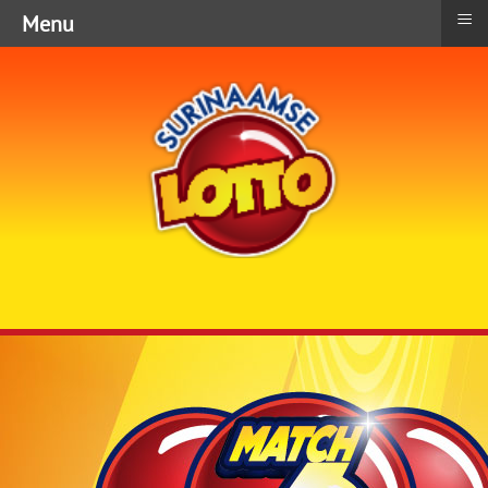
≡
Menu