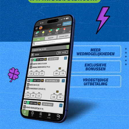
Mevr. Biserta G is de gelukkige High 5 hoofdprijswinnaar van de
trekking van dinsdag 30 September 2025. Zij kocht het winnende
lot bij de Paramaribo Lottery Office gevestigd aan de dr. Sophie
Redmondstraat # 76 .
Prev
Next
Opwaarderen
Resultaten