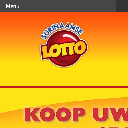
≡
Menu