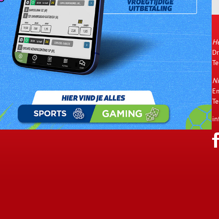
De CBNS ging in het jaar 2000 van
H
den
start met haar bedrijfsactiviteiten
Dr
eid
ingevolge een door de overheid
Te
lde Vragen
verstrekte vergunning. Zij is een
Ni
100% dochteronderneming van de
Em
Canadian Bank Note Company
Te
Limited van Canada.
in
Lees meer