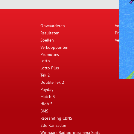
Opwaarderen
Voorwaar
Resultaten
Privacybel
Spellen
Veelgeste
Verkooppunten
Promoties
Lotto
Lotto Plus
Tek 2
Double Tek 2
Payday
Match 3
High 5
BMS
Rebranding CBNS
2de Kansactie
Winnaars Radioprogramma Spits