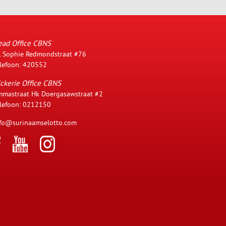
ead Office CBNS
. Sophie Redmondstraat #76
lefoon: 420552
ckerie Office CBNS
mastraat Hk Doergasawstraat #2
lefoon: 0212150
fo@surinaamselotto.com