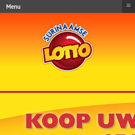
≡
Menu