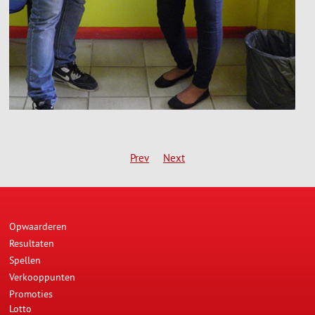
Prev
Next
Opwaarderen
Resultaten
Spellen
Verkooppunten
Promoties
Lotto