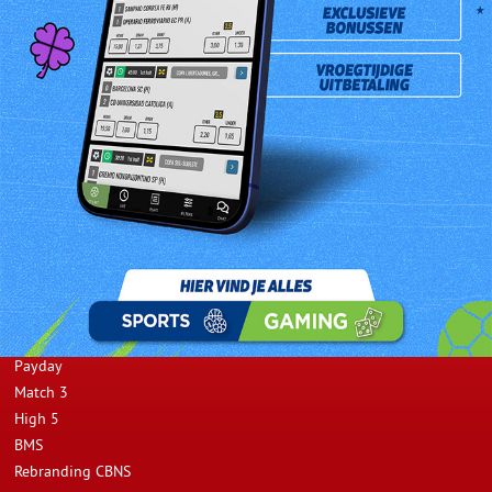
Prev
Next
Opwaarderen
Resultaten
Spellen
Verkooppunten
Promoties
Lotto
Lotto Plus
Tek 2
Double Tek 2
Payday
Match 3
High 5
BMS
Rebranding CBNS