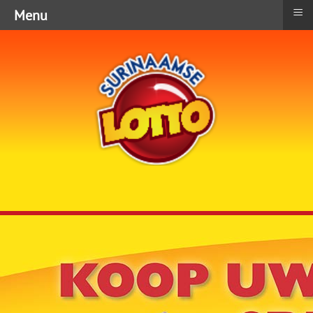
≡
Menu