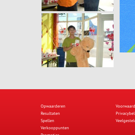
Opwaarderen
Voorwaar
Resultaten
Privacybel
Spellen
Veelgeste
Verkooppunten