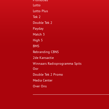
Promoties
Lotto
Lotto Plus
Tek 2
Double Tek 2
Payday
Match 3
High 5
BMS
Rebranding CBNS
2de Kansactie
Winnaars Radioprogramma Spits
Oor
Double Tek 2 Promo
Media Center
Over Ons