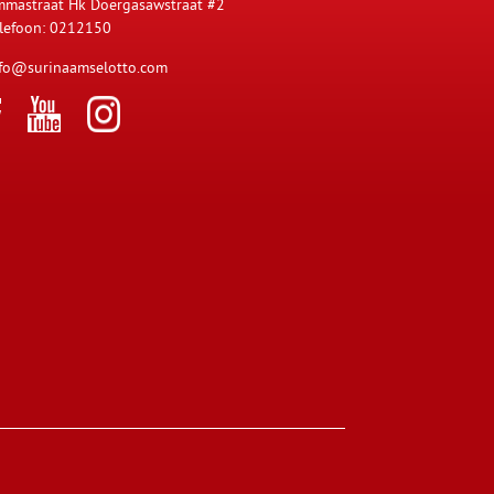
mastraat Hk Doergasawstraat #2
lefoon: 0212150
fo@surinaamselotto.com