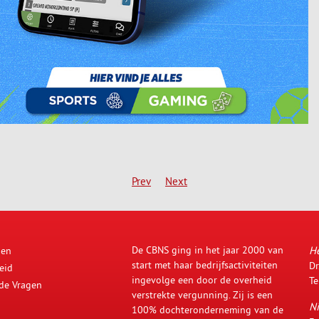
Prev
Next
De CBNS ging in het jaar 2000 van
H
den
start met haar bedrijfsactiviteiten
Dr
eid
ingevolge een door de overheid
Te
lde Vragen
verstrekte vergunning. Zij is een
Ni
100% dochteronderneming van de