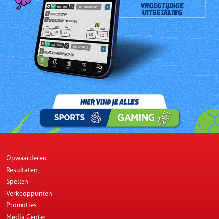
De heer Radjen Bhagoe is de gelukkige 840ste Jackpotwinnaar
van woensdag 22 december 2010. Hij is 46 jaar, getrouwd en is
vader van 1 kind. De heer Bhagoe koos voor een quick pick bij
Zhen Supermarkt aan de Meerzorgweg 36 b. Hij ging bij Zheng
Supermarkt om zijn lot te controleren en ondekte dat hij de
Jackpotwinnaar was. Vol vreugde in zijn hart belde hij naar huis
om hun het uitstekend nieuws te vertellen. De heer Bhagoe is van
plan met het geld al zijn schulden af te lossen. Zijn dochter
Khaminie Bhagoe nam voor hem de cheque in ontvangst.
Prev
Next
Opwaarderen
Resultaten
Spellen
Verkooppunten
Promoties
Media Center