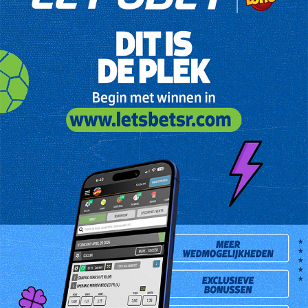
kinderen. Hij koos voor deze trekking zijn eigencombinatie bij
Sunflower Supermarkt aan de Zonnebloemstraat 3. Aan de hand
van de trekkingsresultaten was hij er achter gekomen dat hij een
Jackpot van SRD 150.000,- had gewonnen. De heer Kartoredjo was
verrast en blij met de ontdekking. Hij heeft besloten het geld
voorlopig op zijn rekening te storten.
511de Jackpot levert de 840ste Jackpotwinnaar op.
Deze wint SRD 250.000,-