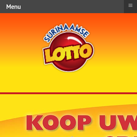
≡
Menu