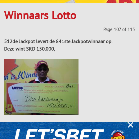
Winnaars Lotto
Page 107 of 115
512de Jackpot levert de 841ste Jackpotwinnaar op.
Deze wint SRD 150.000,-
×
De heer Dion Kartoredjo is de gelukkige 841ste winnaar van
woensdag 29 december 2010. Hij is 28 jaar en is vader van 2