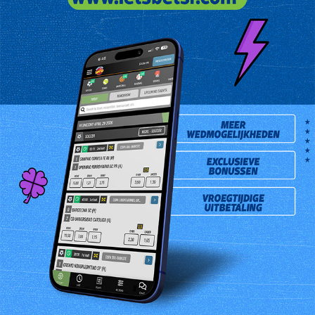
het winnend lot bij Anthony's Corner aan de Domineestraat # 44.
Mevrouw Ceder was aan het werk toen ze haar lot controleerde
aan de hand van de trekkingsresultaten uit de krant. Ze raakte
ontroerd toen ze ontdekte dat ze alle 6 cijfers goed had. Ze vroeg
toen aan een collega om het lot nogmaals te controleren.
Mevrouw Ceder vernam ook van haar collega dat zij de Jackpot
gewonnen had. Vol vreugde belde zij haar man en vader op om
hun het uitstekende nieuws te vertellen. Zij is van plan het
winnend bedrag op haar rekening te storten.
553ste Jackpot levert de 895ste Lotto Jackpotwinnaar op.
Deze wint SRD. 200.000,-