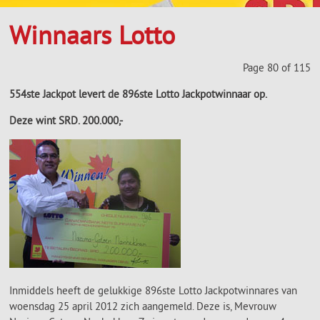
Winnaars Lotto
Page 80 of 115
554ste Jackpot levert de 896ste Lotto Jackpotwinnaar op.
Deze wint SRD. 200.000,-
Inmiddels heeft de gelukkige 896ste Lotto Jackpotwinnares van
woensdag 25 april 2012 zich aangemeld. Deze is, Mevrouw