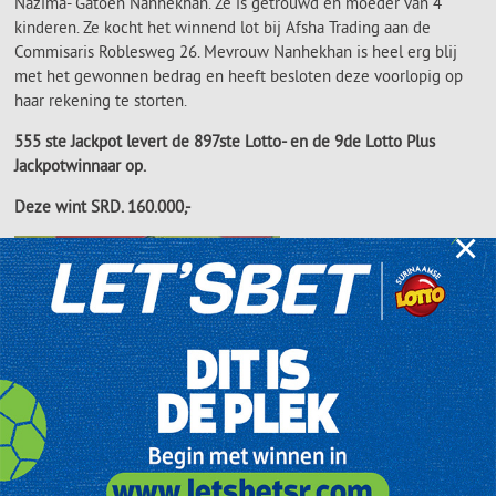
Nazima- Gatoen Nanhekhan. Ze is getrouwd en moeder van 4
kinderen. Ze kocht het winnend lot bij Afsha Trading aan de
Commisaris Roblesweg 26. Mevrouw Nanhekhan is heel erg blij
met het gewonnen bedrag en heeft besloten deze voorlopig op
haar rekening te storten.
555 ste Jackpot levert de 897ste Lotto- en de 9de Lotto Plus
Jackpotwinnaar op.
Deze wint SRD. 160.000,-
×
Mevrouw Orwine Ceder-Fris is de gelukkige 897ste Lotto- en de
9de Lotto Plus Jackpotwinnaar van vrijdag 28 april 2012. Zij kocht