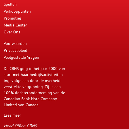
Spellen
Verkooppunten
Promoties
Media Center
Over Ons
Voorwaarden
Privacybeleid
Veelgestelde Vragen
De CBNS ging in het jaar 2000 van
start met haar bedrijfsactiviteiten
ingevolge een door de overheid
verstrekte vergunning. Zij is een
100% dochteronderneming van de
Canadian Bank Note Company
Limited van Canada.
Lees meer
Head Office CBNS