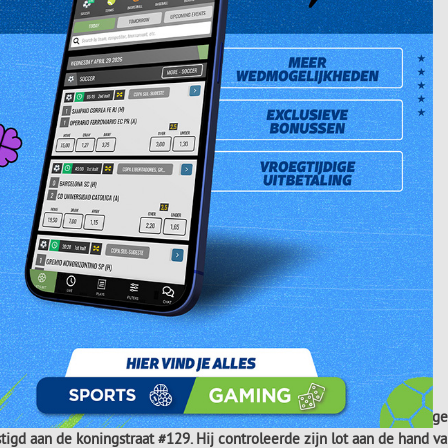
tto Jackpotwinnaar van woensdag 24 september 2014. Hij is 52 jaar, ge
tigd aan de koningstraat #129. Hij controleerde zijn lot aan de hand van