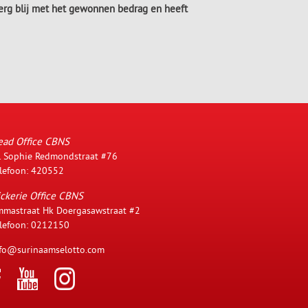
l erg blij met het gewonnen bedrag en heeft
ead Office CBNS
. Sophie Redmondstraat #76
lefoon: 420552
ckerie Office CBNS
mastraat Hk Doergasawstraat #2
lefoon: 0212150
fo@surinaamselotto.com