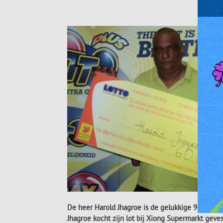
De heer Harold Jhagroe is de gelukkige 978ste Lo
Jhagroe kocht zijn lot bij Xiong Supermarkt geves