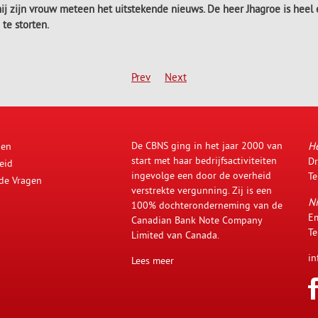
e hij zijn vrouw meteen het uitstekende nieuws. De heer Jhagroe is hee
te storten.
Prev
Next
De CBNS ging in het jaar 2000 van
H
den
start met haar bedrijfsactiviteiten
Dr
eid
ingevolge een door de overheid
Te
lde Vragen
verstrekte vergunning. Zij is een
Ni
100% dochteronderneming van de
Em
Canadian Bank Note Company
Te
Limited van Canada.
in
Lees meer