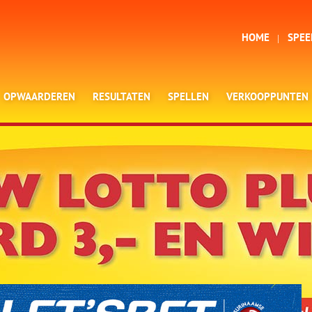
HOME
SPEE
OPWAARDEREN
RESULTATEN
SPELLEN
VERKOOPPUNTEN