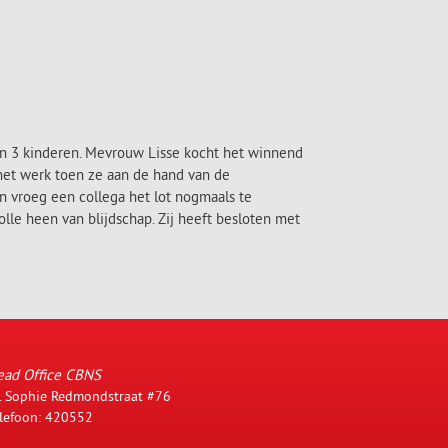
an 3 kinderen. Mevrouw Lisse kocht het winnend
 het werk toen ze aan de hand van de
en vroeg een collega het lot nogmaals te
olle heen van blijdschap. Zij heeft besloten met
ead Office CBNS
. Sophie Redmondstraat #76
lefoon: 420552