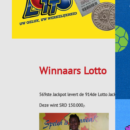
Winnaars Lotto
569ste Jackpot levert de 914de Lotto Jackpotwinn
Deze wint SRD 150.000,-.