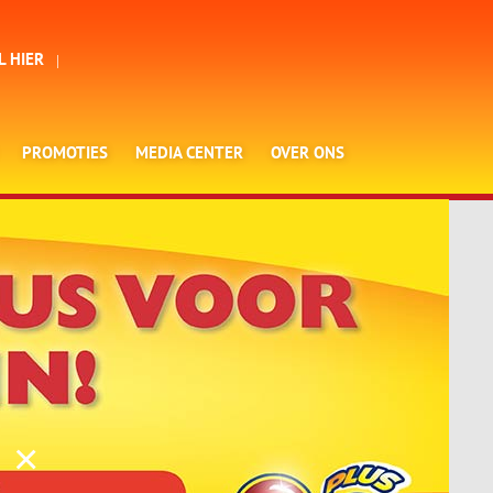
L HIER
PROMOTIES
MEDIA CENTER
OVER ONS
×