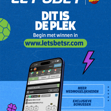
mevrouw Mijnals dat ze 4 cijfers goed had en melde zij zich met
die veronderstelling aan bij het Lotto hoofdkantoor. Daar
aangemeld werd haar doorgegeven dat ze de jackpot van Srd.
33.333,- gewonnen had. Zij was heel erg blij met het uitstekende
nieuws. Mevrouw Mijnals is van plan met het geld haar huis te
renoveren, haar dochter Audrey Faria nam voor haar de cheque in
ontvangst.
532ste Jackpot levert de 870ste Jackpot winnaar op.
Deze wint SRD. 60.000,-