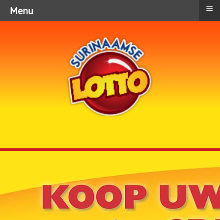
≡
Menu