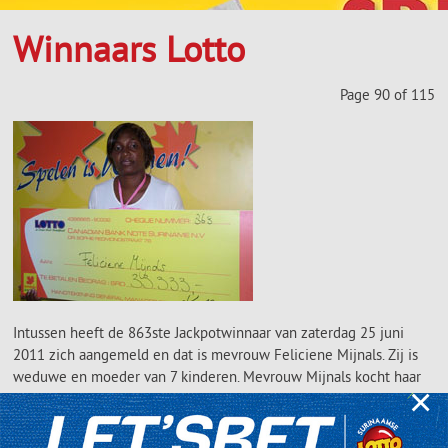
Winnaars Lotto
Page 90 of 115
Intussen heeft de 863ste Jackpotwinnaar van zaterdag 25 juni
2011 zich aangemeld en dat is mevrouw Feliciene Mijnals. Zij is
weduwe en moeder van 7 kinderen. Mevrouw Mijnals kocht haar
×
winnend lot bij Anands Markt aan de Bonistraat # 163. Mevrouw
Mijnals had haar lot verlegd en het is haar gelukt om het lot,
voordat het vervallen is, terug te vinden. In eerste instantie dacht