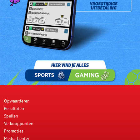
De 44 jarige meneer Afzalhoesein Moesafirhoesein is de 870ste
Jackpotwinnaar van zaterdag 30 juli 2011 en kocht zijn winnende
combinatie bij Sun Flower Supermarkt aan de Zinniastraat # 30.
De heer Moesafirhoesein was aan het werk en pakte de krant met
de bedoeling zijn lot te controleren. Tot zijn verbazing ondekte hij
dat alle 6 cijfers voorkwamen op zijn lot. Om overtuigd te zijn
vroeg de heer Moesafirhoesein een collega zijn lot nogmaals te
controleren. Hij is heel erg blij met het gewonnen bedrag en zal
daarmee zijn huis renoveren.
Prev
Next
Opwaarderen
Resultaten
Spellen
Verkooppunten
Promoties
Media Center