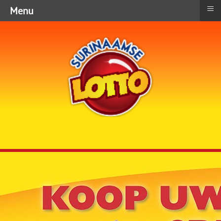
≡
Menu