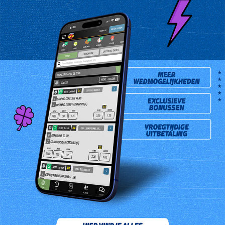
getrouwd en vader van 2 zonen. Eén van de zonen van de heer
Gangabisoensingh belde naar de Lotto infolijn om de getrokken
nummers te noteren. Hierna controleerde hij het lot van zijn vader
en zag dat alle 6 cijfers hierop voorkwamen. Om er zeker van te
zijn dat zijn vader de jackpot gewonnen had, belde hij gelijk naar
het hoofdkantoor van de Canadian Bank Note Suriname N.V voor
bevestiging. Hierna belde hij zijn vader op en vertelde hem het
uitstekende nieuws. De heer Gangabisoensingh is erg blij met het
gewonnen bedrag en heeft besloten deze op zijn rekening te
storten. Zijn zoon Vyaysing Gangabisoensingh nam de cheque
voor hem in ontvangst.
Prev
Next
Opwaarderen
Resultaten
Spellen
Verkooppunten