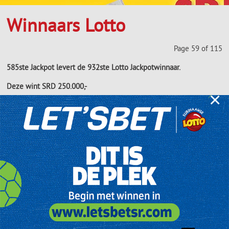
Winnaars Lotto
Page 59 of 115
585ste Jackpot levert de 932ste Lotto Jackpotwinnaar.
Deze wint SRD 250.000,-
×
De 58 jarige meneer Briedjnaraisingh Gangabisoensingh is de
gelukkige 932ste Jackpotwinnaar van zaterdag 25 mei 2013. Hij is